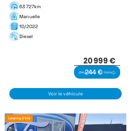
63 727km
Manuelle
10/2022
Diesel
20 999 €
244 €
dès
/ mois
Voir le véhicule
Leasing d'été