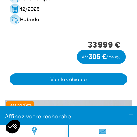
12/2025
Hybride
33 999 €
395 €
dès
/ mois
Voir le véhicule
Leasing d'été
Affinez votre recherche