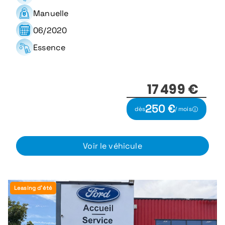
Manuelle
06/2020
Essence
17 499 €
250 €
dès
/ mois
Voir le véhicule
Leasing d'été