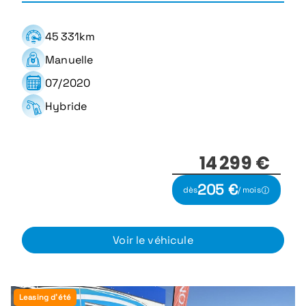
45 331km
Manuelle
07/2020
Hybride
14 299 €
205 €
dès
/ mois
Voir le véhicule
Leasing d'été