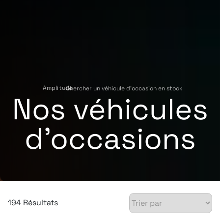
Amplitude
Chercher un véhicule d'occasion en stock
›
Nos véhicules
d'occasions
194 Résultats