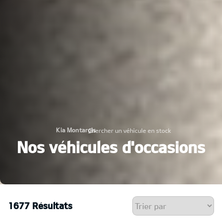
Kia Montargis
Chercher un véhicule en stock
›
Nos véhicules d'occasions
1677 Résultats