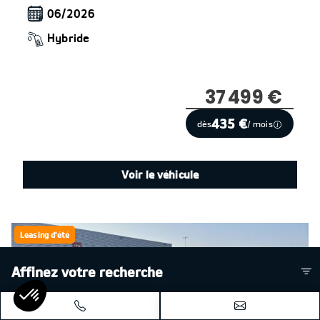
06/2026
Hybride
37 499 €
435 €
dès
/ mois
Voir le véhicule
Leasing d'été
Affinez votre recherche