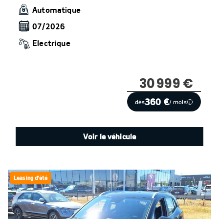
Automatique
07/2026
Electrique
30 999 €
360 €
dès
/ mois
Voir le véhicule
Leasing d'été