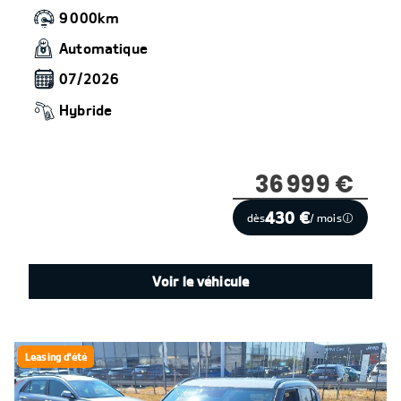
9 000km
Automatique
07/2026
Hybride
36 999 €
430 €
dès
/ mois
Voir le véhicule
Leasing d'été