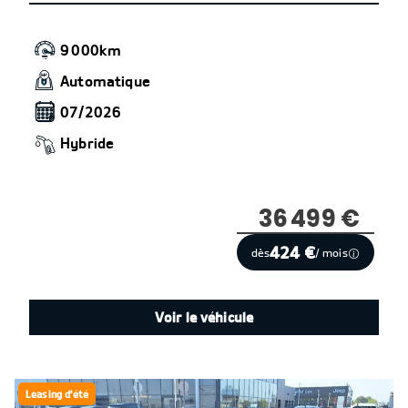
9 000km
Automatique
07/2026
Hybride
36 499 €
424 €
dès
/ mois
Voir le véhicule
Leasing d'été