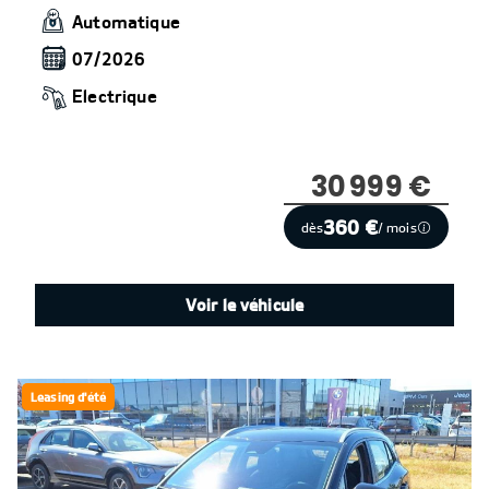
Automatique
07/2026
Electrique
30 999 €
360 €
dès
/ mois
Voir le véhicule
Leasing d'été