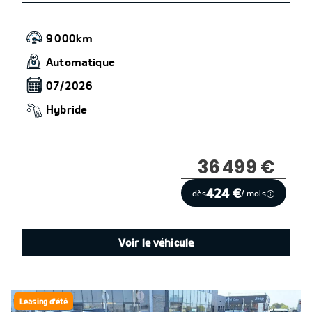
9 000km
Automatique
07/2026
Hybride
36 499 €
424 €
dès
/ mois
Voir le véhicule
Leasing d'été