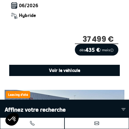
06/2026
Hybride
37 499 €
435 €
dès
/ mois
Voir le véhicule
Leasing d'été
Affinez votre recherche