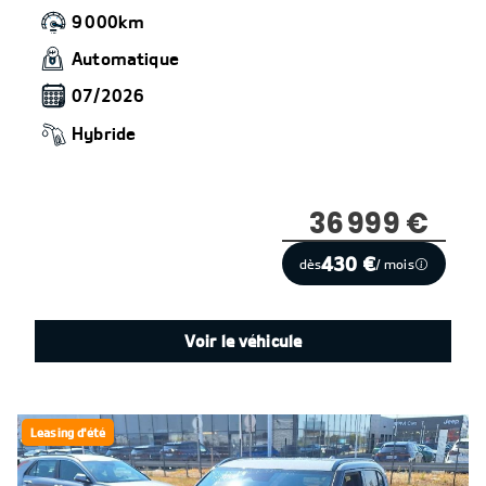
9 000km
Automatique
07/2026
Hybride
36 999 €
430 €
dès
/ mois
Voir le véhicule
Leasing d'été