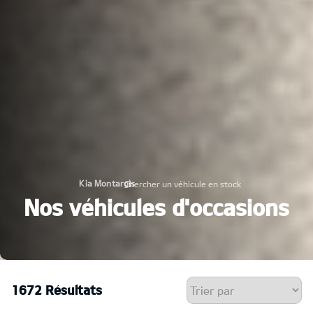
Kia Montargis
Chercher un véhicule en stock
›
Nos véhicules d'occasions
1672 Résultats