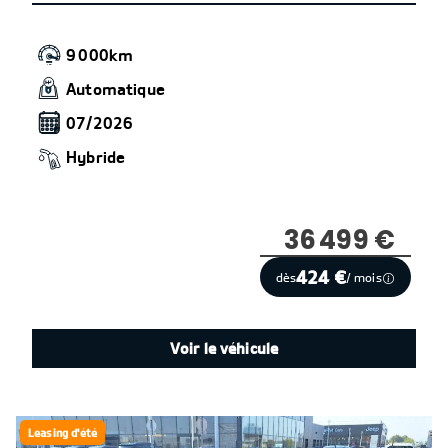
9 000km
Automatique
07/2026
Hybride
36 499 €
424 €
dès
/ mois
Voir le véhicule
Leasing d'été