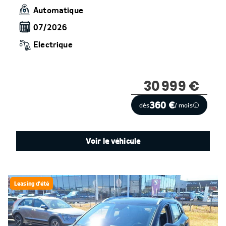
Automatique
07/2026
Electrique
30 999 €
360 €
dès
/ mois
Voir le véhicule
Leasing d'été