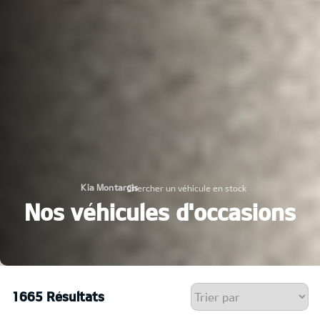
Kia Montargis
Chercher un véhicule en stock
›
Nos véhicules d'occasions
1665 Résultats