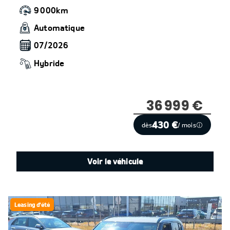
9 000km
Automatique
07/2026
Hybride
36 999 €
430 €
dès
/ mois
Voir le véhicule
Leasing d'été