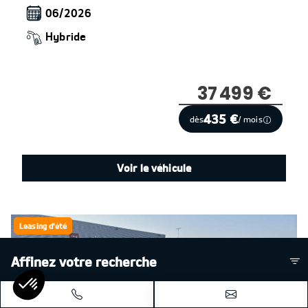
06/2026
Hybride
37 499 €
435 €
dès
/ mois
Voir le véhicule
Leasing d'été
Affinez votre recherche