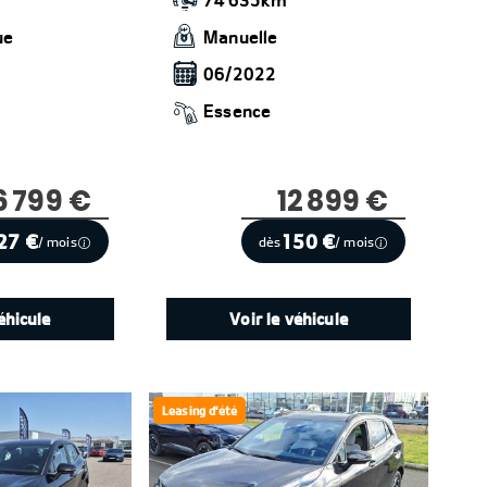
ue
Manuelle
06/2022
Essence
6 799 €
12 899 €
27 €
150 €
/ mois
dès
/ mois
éhicule
Voir le véhicule
Leasing d'été