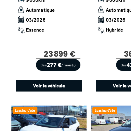
Automatique
Automatiq
03/2026
03/2026
Essence
Hybride
23 899 €
3
277 €
4
dès
/ mois
dès
Voir le véhicule
Voir le v
Leasing d'été
Leasing d'été