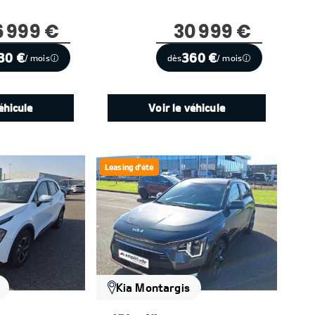
6 999 €
30 999 €
30 €
360 €
/ mois
dès
/ mois
éhicule
Voir le véhicule
Leasing d'été
Kia Montargis