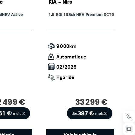
ge
KIA - Niro
MHEV Active
1.6 GDi 138ch HEV Premium DCT6
9 000km
Automatique
02/2026
Hybride
2 499 €
33 299 €
61 €
387 €
/ mois
dès
/ mois
éhicule
Voir le véhicule