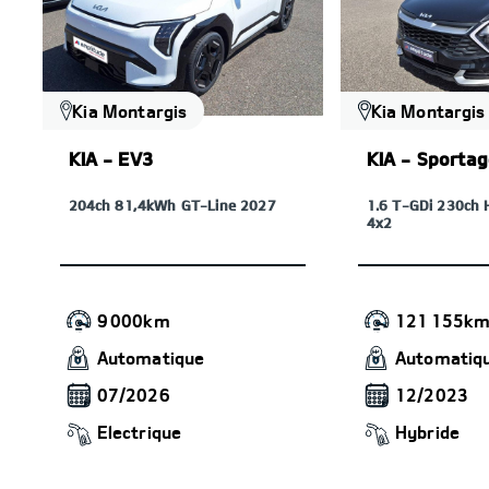
Kia Montargis
Kia Montargis
KIA - EV3
KIA - Sporta
204ch 81,4kWh GT-Line 2027
1.6 T-GDi 230ch 
4x2
9 000km
121 155k
Automatique
Automatiq
07/2026
12/2023
Electrique
Hybride