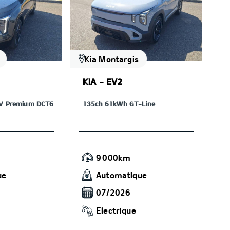
Kia Montargis
KIA - EV2
EV Premium DCT6
135ch 61kWh GT-Line
9 000km
ue
Automatique
07/2026
Electrique