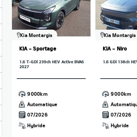
Kia Montargis
Kia Montargis
KIA - Sportage
KIA - Niro
1.6 T-GDi 239ch HEV Active BVA6
1.6 GDi 138ch H
2027
9 000km
9 000km
Automatique
Automatiq
07/2026
07/2026
Hybride
Hybride