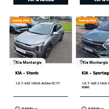
Leasing d'été
Leasing d'été
Kia Montargis
Kia Montargis
KIA - Stonic
KIA - Sporta
1.0 T-GDi 100ch Active DCT7
1.6 T-GDi 210ch 
BVA6
9 000km
9 000km