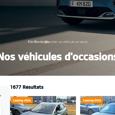
Kia Montargis
Chercher un véhicule en stock
›
Nos véhicules d'occasion
1677 Résultats
Leasing d'été
Leasing d'été