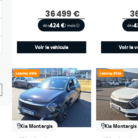
36 499 €
3
424 €
4
dès
/ mois
dès
Voir le véhicule
Voir le v
Leasing d'été
Leasing d'été
Kia Montargis
Kia Montargis