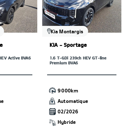
Kia Montargis
ge
KIA - Sportage
HEV Active BVA6
1.6 T-GDi 239ch HEV GT-line
Premium BVA6
m
9 000km
ue
Automatique
02/2026
Hybride