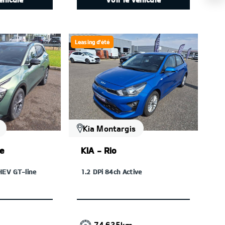
Leasing d'été
Kia Montargis
ge
KIA - Rio
HEV GT-line
1.2 DPi 84ch Active
74 635km