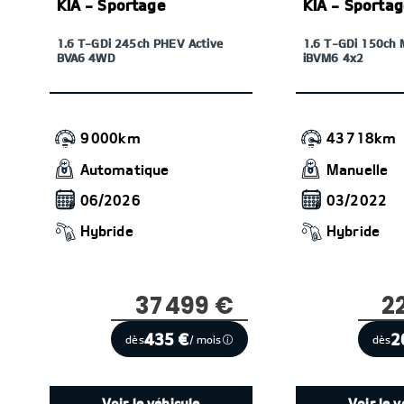
KIA - Sportage
KIA - Sporta
1.6 T-GDi 245ch PHEV Active
1.6 T-GDi 150ch 
BVA6 4WD
iBVM6 4x2
9 000km
43 718km
Automatique
Manuelle
06/2026
03/2022
Hybride
Hybride
37 499 €
2
435 €
2
dès
/ mois
dès
Voir le véhicule
Voir le v