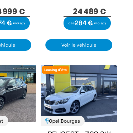
4 999 €
24 489 €
74 €
284 €
/ mois
dès
/ mois
éhicule
Voir le véhicule
Leasing d'été
nt
Opel Bourges