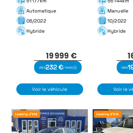
51 177km
56 144km
Automatique
Manuelle
06/2022
10/2022
Hybride
Hybride
19 999 €
1
232 €
1
dès
/ mois
dès
Voir le véhicule
Voir le v
Leasing d'été
Leasing d'été