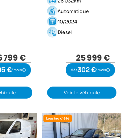
26 032km
Automatique
10/2024
Diesel
6 799 €
25 999 €
95 €
302 €
/ mois
dès
/ mois
éhicule
Voir le véhicule
Leasing d'été