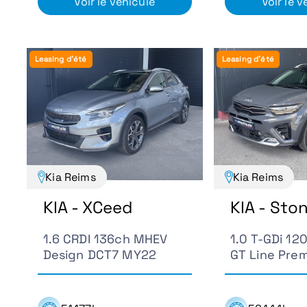
Voir le véhicule
Voir le v
Leasing d'été
Leasing d'été
Kia Reims
Kia Reims
KIA - XCeed
KIA - Sto
1.6 CRDI 136ch MHEV
1.0 T-GDi 1
Design DCT7 MY22
GT Line Pre