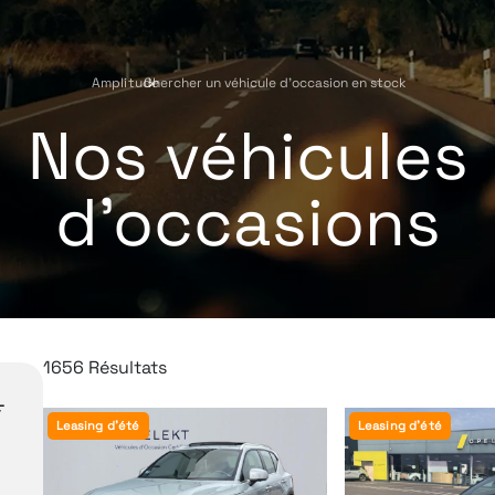
Amplitude
Chercher un véhicule d'occasion en stock
›
Nos véhicules
d'occasions
1656 Résultats
Leasing d'été
Leasing d'été