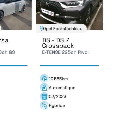
Opel Fontainebleau
rsa
DS - DS 7
Crossback
00ch GS
E-TENSE 225ch Rivoli
10 585km
Automatique
02/2023
Hybride