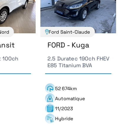
Nord
Ford Saint-Claude
ansit
FORD - Kuga
t 100ch
2.5 Duratec 190ch FHEV
E85 Titanium BVA
52 674km
Automatique
11/2023
Hybride