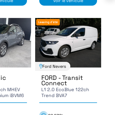
éhicule
Voir le véhicule
Leasing d'été
Ford Nevers
nic
FORD - Transit
Connect
20ch MHEV
L1 2.0 EcoBlue 122ch
mium iBVM6
Trend BVA7