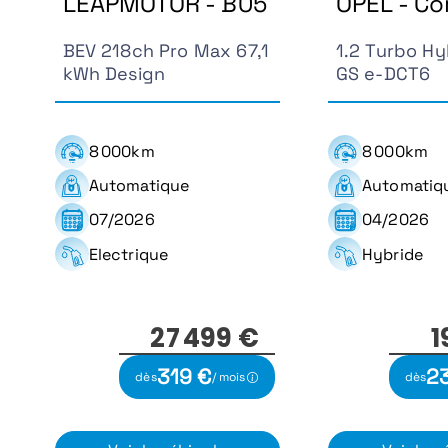
LEAPMOTOR - B05
OPEL - Co
BEV 218ch Pro Max 67,1
1.2 Turbo Hy
kWh Design
GS e-DCT6
8 000km
8 000km
Automatique
Automatiq
07/2026
04/2026
Electrique
Hybride
27 499 €
1
319 €
2
dès
/ mois
dès