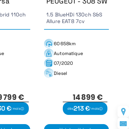
rsa
PEUGEOT - 308 SW
brid 110ch
1.5 BlueHDi 130ch S&S
Allure EAT8 7cv
60 658km
ue
Automatique
07/2020
Diesel
9 799 €
14 899 €
30 €
213 €
/ mois
dès
/ mois