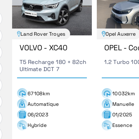
Land Rover Troyes
Opel Auxerre
VOLVO - XC40
OPEL - Co
T5 Recharge 180 + 82ch
1.2 Turbo 1
Ultimate DCT 7
67 108km
10 032km
Automatique
Manuelle
06/2023
01/2025
Hybride
Essence