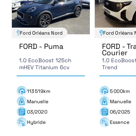
Ford Orléans Nord
Ford Orléans 
FORD - Puma
FORD - Tr
Courier
1.0 EcoBoost 125ch
1.0 EcoBoos
mHEV Titanium 6cv
Trend
113 519km
5 000km
Manuelle
Manuelle
03/2020
06/2025
Hybride
Essence