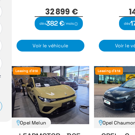
32 899 €
1
382 €
1
dès
/ mois
dès
Voir le véhicule
Voir le v
Leasing d'été
Leasing d'été
z
Opel Melun
Opel Chaumo