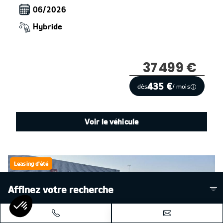
06/2026
Hybride
37 499 €
435 €
dès
/ mois
Voir le véhicule
Leasing d'été
Affinez votre recherche