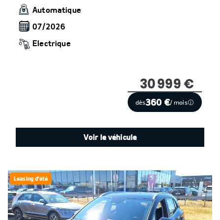
Automatique
07/2026
Electrique
30 999 €
360 €
dès
/ mois
Voir le véhicule
Leasing d'été