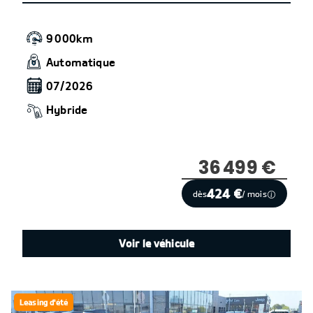
9 000km
Automatique
07/2026
Hybride
36 499 €
424 €
dès
/ mois
Voir le véhicule
Leasing d'été