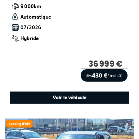
9 000km
Automatique
07/2026
Hybride
36 999 €
430 €
dès
/ mois
Voir le véhicule
Leasing d'été