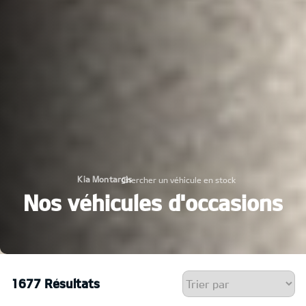
Kia Montargis
Chercher un véhicule en stock
›
Nos véhicules d'occasions
1677 Résultats