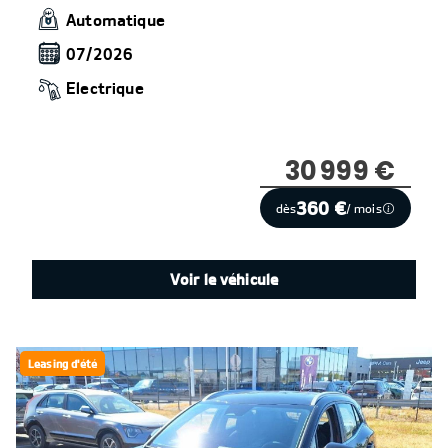
Automatique
07/2026
Electrique
30 999 €
360 €
dès
/ mois
Voir le véhicule
Leasing d'été