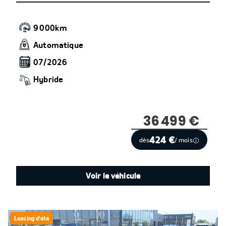
9 000km
Automatique
07/2026
Hybride
36 499 €
424 €
dès
/ mois
Voir le véhicule
Leasing d'été