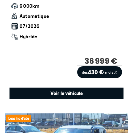
9 000km
Automatique
07/2026
Hybride
36 999 €
430 €
dès
/ mois
Voir le véhicule
Leasing d'été