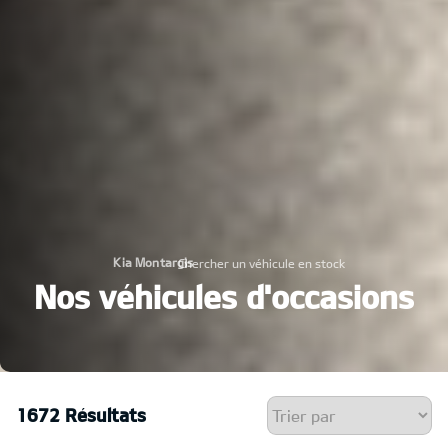
Kia Montargis
Chercher un véhicule en stock
›
Nos véhicules d'occasions
1672 Résultats