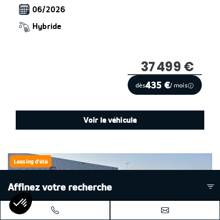
06/2026
Hybride
37 499 €
435 €
dès
/ mois
Voir le véhicule
Leasing d'été
Affinez votre recherche